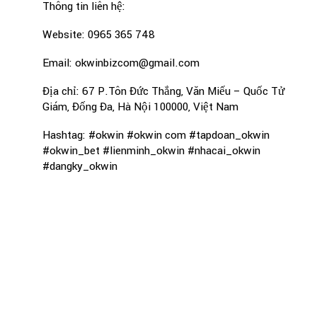
Thông tin liên hệ:
Website: 0965 365 748
Email: okwinbizcom@gmail.com
Địa chỉ: 67 P.Tôn Đức Thắng, Văn Miếu – Quốc Tử
Giám, Đống Đa, Hà Nội 100000, Việt Nam
Hashtag: #okwin #okwin com #tapdoan_okwin
#okwin_bet #lienminh_okwin #nhacai_okwin
#dangky_okwin